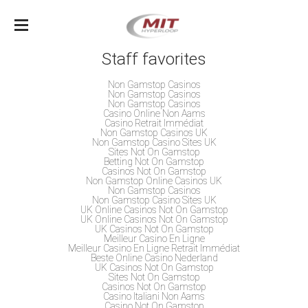
Staff favorites
Non Gamstop Casinos
Non Gamstop Casinos
Non Gamstop Casinos
Casino Online Non Aams
Casino Retrait Immédiat
Non Gamstop Casinos UK
Non Gamstop Casino Sites UK
Sites Not On Gamstop
Betting Not On Gamstop
Casinos Not On Gamstop
Non Gamstop Online Casinos UK
Non Gamstop Casinos
Non Gamstop Casino Sites UK
UK Online Casinos Not On Gamstop
UK Online Casinos Not On Gamstop
UK Casinos Not On Gamstop
Meilleur Casino En Ligne
Meilleur Casino En Ligne Retrait Immédiat
Beste Online Casino Nederland
UK Casinos Not On Gamstop
Sites Not On Gamstop
Casinos Not On Gamstop
Casino Italiani Non Aams
Casino Not On Gamstop